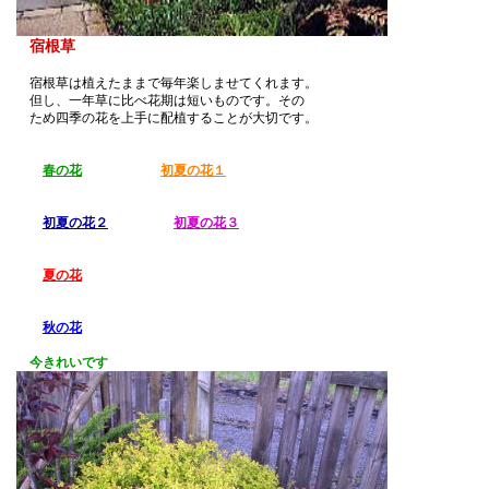
宿根草
宿根草は植えたままで毎年楽しませてくれます。
但し、一年草に比べ花期は短いものです。その
ため四季の花を上手に配植することが大切です。
春の花
初夏の花１
初夏の花２
初夏の花３
夏の花
秋の花
今きれいです