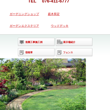
TEL 076-411-6777
ガーデニングショップ
庭木剪定
ガーデンエクステリア
ウッドデッキ
造園工事施工例
展示場紹介
宿根草
フェンス